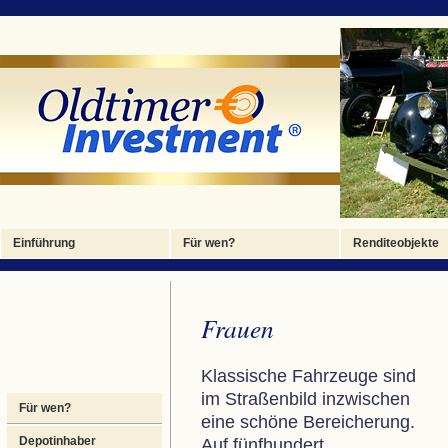
Foto 1
Foto 2
Foto 3
Foto 4
Foto 4
Einführung
Für wen?
Renditeobjekte
Frauen
Klassische Fahrzeuge sind
im Straßenbild inzwischen
Für wen?
eine schöne Bereicherung.
Depotinhaber
Auf fünfhundert