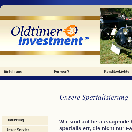
Foto 1
Foto 2
Foto 3
Foto 4
Foto 4
Einführung
Für wen?
Renditeobjekte
Unsere Spezialisierung
Einführung
Wir sind auf herausragende 
spezialisiert, die nicht nur F
Unser Service